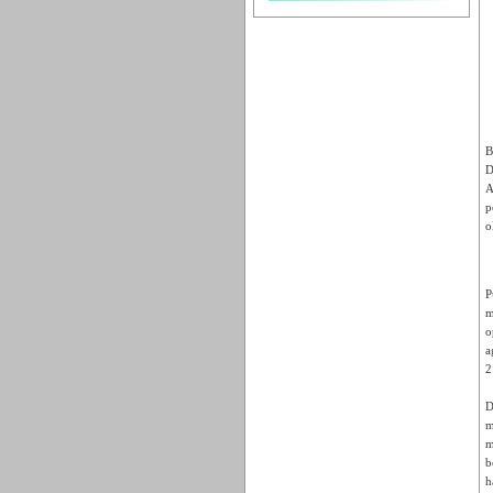
B
D
A
p
o
P
m
o
a
2
D
m
m
b
h