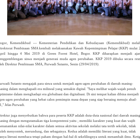
ogor, Kemendikbud --- Kementerian Pendidikan dan Kebudayaan (Kemendikbud) melal
irektorat Pembinaan SMA kembali melaksanakan Kawah Kepemimpinan Pelajar (KKP) mulai 
pril hingga 4 Mei 2019 di Green Forest Hotel, Bogor. KKP diharapkan menjadi aja
enggemblengan siswa menjadi generasi muda agen perubahan. KKP 2019 dibuka secara res
leh Direktur Pembinaan SMA, Purwadi Sutanto, Senin (29/04/2019).
urwadi Sutanto mengajak para siswa untuk menjadi agen-agen perubahan di daerah masing-
asing dalam menghapadi era milineal yang semakin digital. "Saya melihat wajah-wajah penuh
ptimisme dalam menghadapi era globalisasi dan digitalisasi. Di sini tempat kalian dibina menjadi
gen-agen perubahan yang hebat calon pemimpin masa depan yang siap bersaing menuju abad-
1," Jelas Purwadi.
irektur juga menyebutkan bahwa para peserta KKP adalah duta-duta nasional dari daerah masin
asing dengan mengutamakan tiga kompentensi yaitu ; memiliki karakter yang kuat dan wajib
enanamkan nilai-nilai karakter dalam semua aktivitas sekolah melalui tata tertib sekolah, tidak
oleh menyontek, merundung, dan sebagainya. Kedua adalah memiliki literasi yang kuat, tidak
anya literasi membaca tetapi paham dengan hal-hal di sekelilingnya untuk menambah ilmu. Keti