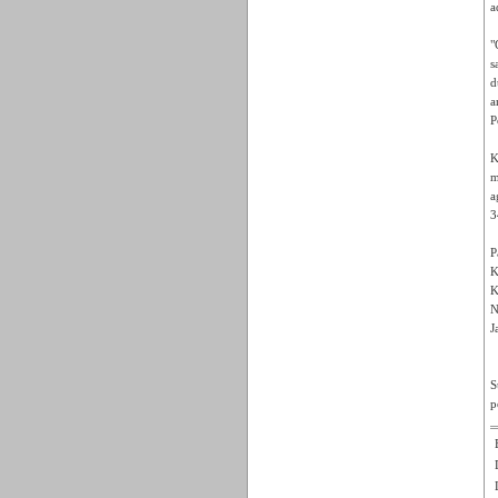
a
"
s
d
a
P
K
m
a
3
P
K
K
N
J
S
p