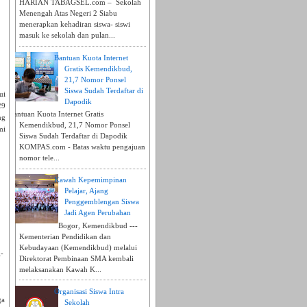
HARIAN TABAGSEL.com – Sekolah
Menengah Atas Negeri 2 Siabu
menerapkan kehadiran siswa- siswi
masuk ke sekolah dan pulan...
Bantuan Kuota Internet
Gratis Kemendikbud,
21,7 Nomor Ponsel
Siswa Sudah Terdaftar di
ui
Dapodik
29
Bantuan Kuota Internet Gratis
ng
Kemendikbud, 21,7 Nomor Ponsel
mi
Siswa Sudah Terdaftar di Dapodik
KOMPAS.com - Batas waktu pengajuan
nomor tele...
Kawah Kepemimpinan
Pelajar, Ajang
Penggemblengan Siswa
Jadi Agen Perubahan
Bogor, Kemendikbud ---
Kementerian Pendidikan dan
Kebudayaan (Kemendikbud) melalui
g-
Direktorat Pembinaan SMA kembali
melaksanakan Kawah K...
Organisasi Siswa Intra
ga
Sekolah