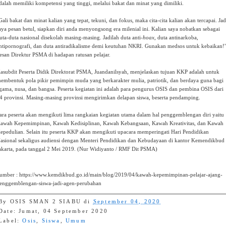
dalah memiliki kompetensi yang tinggi, melalui bakat dan minat yang dimiliki.
Gali bakat dan minat kalian yang tepat, tekuni, dan fokus, maka cita-cita kalian akan tercapai. Jad
aya pesan betul, siapkan diri anda menyongsong era milenial ini. Kalian saya nobatkan sebagai
uta-duta nasional disekolah masing-masing. Jadilah duta anti-
hoax
, duta antinarkoba,
ntipornografi, dan duta antiradikalisme demi keutuhan NKRI. Gunakan medsos untuk kebaikan!
esan Direktur PSMA di hadapan ratusan pelajar.
asubdit Peserta Didik Direktorat PSMA, Juandanilsyah, menjelaskan tujuan KKP adalah untuk
embentuk pola pikir pemimpin muda yang berkarakter mulia, patriotik, dan berdaya guna bagi
gama, nusa, dan bangsa. Peserta kegiatan ini adalah para pengurus OSIS dan pembina OSIS dari
4 provinsi. Masing-masing provinsi mengirimkan delapan siswa, beserta pendamping.
ara peserta akan mengikuti lima rangkaian kegiatan utama dalam hal penggemblengan diri yaitu
awah Kepemimpinan, Kawah Kedisiplinan, Kawah Kebangsaan, Kawah Kreativitas, dan Kawah
epedulian. Selain itu peserta KKP akan mengikuti upacara memperingati Hari Pendidikan
asional sekaligus audiensi dengan Menteri Pendidikan dan Kebudayaan di kantor Kemendikbud
akarta, pada tanggal 2 Mei 2019. (Nur Widiyanto / RMF Dit PSMA)
umber : https://www.kemdikbud.go.id/main/blog/2019/04/kawah-kepemimpinan-pelajar-ajang-
enggemblengan-siswa-jadi-agen-perubahan
By
OSIS SMAN 2 SIABU
di
September 04, 2020
Date: Jumat, 04 September 2020
Label:
Osis
,
Siswa
,
Umum