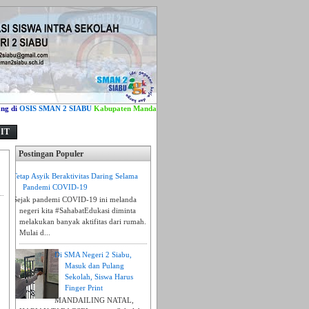
OSIS SMAN 2 SIABU
Kabupaten Mandailing Natal- Sumatera Utara
-
Jl. Aek Tombang No.
 IT
Postingan Populer
Tetap Asyik Beraktivitas Daring Selama
Pandemi COVID-19
Sejak pandemi COVID-19 ini melanda
negeri kita #SahabatEdukasi diminta
melakukan banyak aktifitas dari rumah.
Mulai d...
Di SMA Negeri 2 Siabu,
Masuk dan Pulang
Sekolah, Siswa Harus
Finger Print
MANDAILING NATAL,